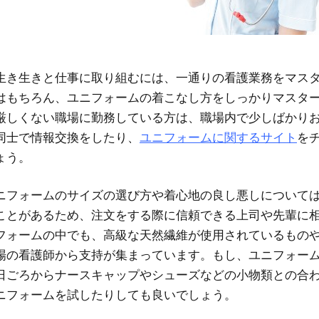
生き生きと仕事に取り組むには、一通りの看護業務をマス
はもちろん、ユニフォームの着こなし方をしっかりマスタ
厳しくない職場に勤務している方は、職場内で少しばかり
同士で情報交換をしたり、
ユニフォームに関するサイト
を
ょう。
ニフォームのサイズの選び方や着心地の良し悪しについて
ことがあるため、注文をする際に信頼できる上司や先輩に
フォームの中でも、高級な天然繊維が使用されているもの
場の看護師から支持が集まっています。もし、ユニフォー
日ごろからナースキャップやシューズなどの小物類との合
ニフォームを試したりしても良いでしょう。